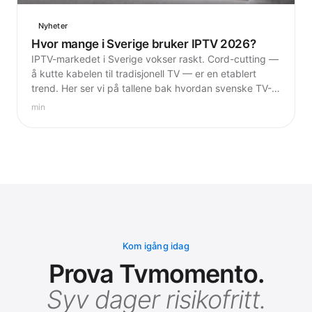
Nyheter
Hvor mange i Sverige bruker IPTV 2026?
IPTV-markedet i Sverige vokser raskt. Cord-cutting —
å kutte kabelen til tradisjonell TV — er en etablert
trend. Her ser vi på tallene bak hvordan svenske TV-
vaner endres i 2026.
min
Kom igång idag
Prova Tvmomento.
Syv dager risikofritt.