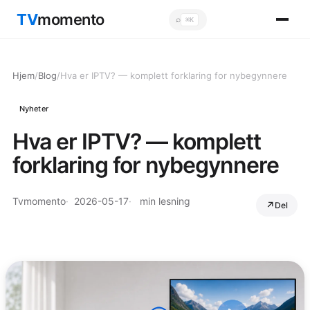
TV
momento
⌕
⌘K
Sök
Hjem
/
Blog
/
Hva er IPTV? — komplett forklaring for nybegynnere
Nyheter
Hva er IPTV? — komplett
forklaring for nybegynnere
Tvmomento
2026-05-17
min lesning
Del