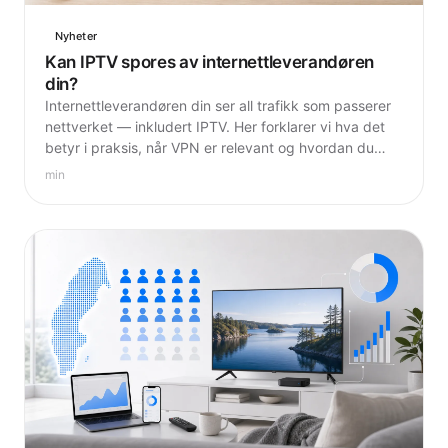
Nyheter
Kan IPTV spores av internettleverandøren
din?
Internettleverandøren din ser all trafikk som passerer
nettverket — inkludert IPTV. Her forklarer vi hva det
betyr i praksis, når VPN er relevant og hvordan du
tenker riktig om personvern på nett.
min