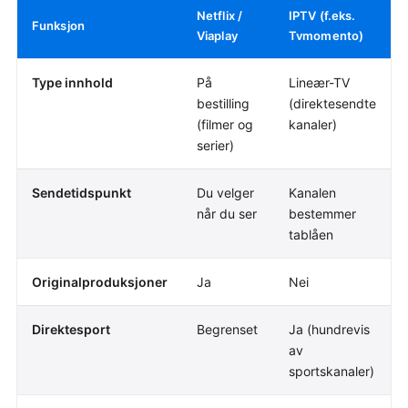
Netflix /
IPTV (f.eks.
Funksjon
Viaplay
Tvmomento)
Type innhold
På
Lineær-TV
bestilling
(direktesendte
(filmer og
kanaler)
serier)
Sendetidspunkt
Du velger
Kanalen
når du ser
bestemmer
tablåen
Originalproduksjoner
Ja
Nei
Direktesport
Begrenset
Ja (hundrevis
av
sportskanaler)