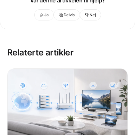
Var denne artikkelen til hjelp?
👍 Ja
🤔 Delvis
👎 Nej
Relaterte artikler