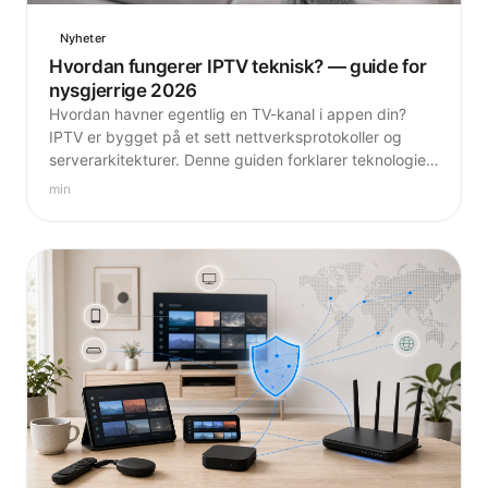
Nyheter
Hvordan fungerer IPTV teknisk? — guide for
nysgjerrige 2026
Hvordan havner egentlig en TV-kanal i appen din?
IPTV er bygget på et sett nettverksprotokoller og
serverarkitekturer. Denne guiden forklarer teknologien
bak — uten unødvendig fagspråk.
min