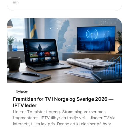
tenker riktig om personvern på nett.
min
Nyheter
Fremtiden for TV i Norge og Sverige 2026 —
IPTV leder
Lineær TV mister terreng. Strømming vokser men
fragmenteres. IPTV tilbyr en tredje vei — lineær-TV via
internett, til en lav pris. Denne artikkelen ser på hvor