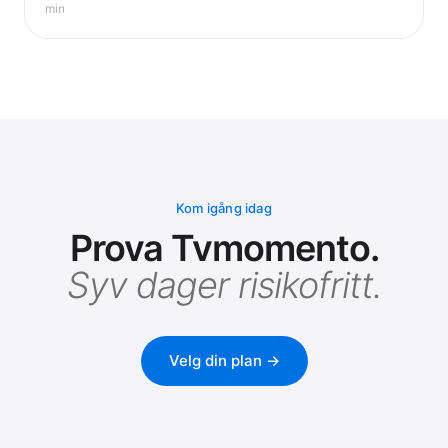
TV-markedet er på vei.
min
Kom igång idag
Prova Tvmomento.
Syv dager risikofritt.
Velg din plan →