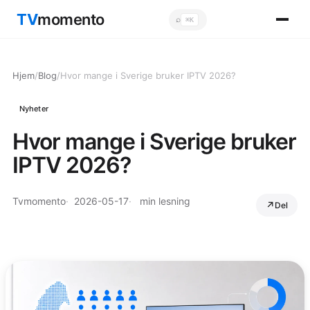
TV
momento
⌕
⌘K
Sök
Hjem
/
Blog
/
Hvor mange i Sverige bruker IPTV 2026?
Nyheter
Hvor mange i Sverige bruker
IPTV 2026?
Tvmomento
2026-05-17
min lesning
Del