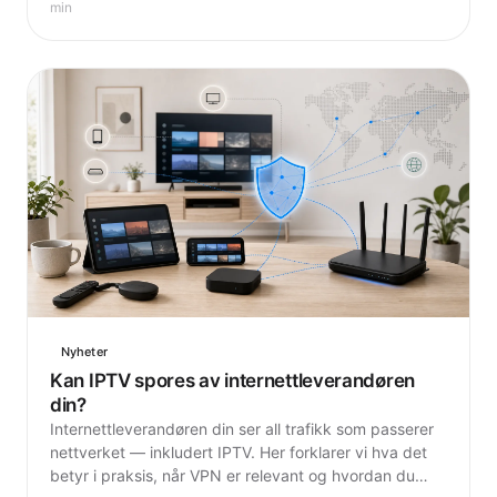
bak — uten unødvendig fagspråk.
min
Nyheter
Kan IPTV spores av internettleverandøren
din?
Internettleverandøren din ser all trafikk som passerer
nettverket — inkludert IPTV. Her forklarer vi hva det
betyr i praksis, når VPN er relevant og hvordan du