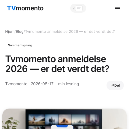
TV
momento
⌕
⌘K
Sök
Hjem
/
Blog
/
Tvmomento anmeldelse 2026 — er det verdt det?
Sammenligning
Tvmomento anmeldelse
2026 — er det verdt det?
Tvmomento
2026-05-17
min lesning
Del