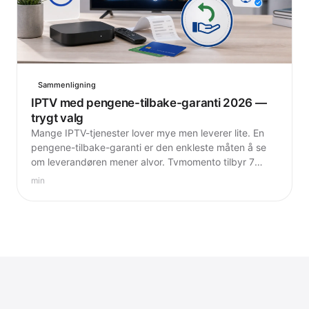
Sammenligning
IPTV med pengene-tilbake-garanti 2026 —
trygt valg
Mange IPTV-tjenester lover mye men leverer lite. En
pengene-tilbake-garanti er den enkleste måten å se
om leverandøren mener alvor. Tvmomento tilbyr 7
dagers garanti uten betingelser.
min