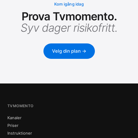
Kom igång idag
Prova Tvmomento.
Syv dager risikofritt.
Velg din plan →
TVMOMENTO
Kanaler
Priser
Instruktioner