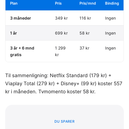
Plan
Pris
Pris/mnd
Binding
3 måneder
349 kr
116 kr
Ingen
1 år
699 kr
58 kr
Ingen
3 år + 6 mnd
1 299
37 kr
Ingen
gratis
kr
Til sammenligning: Netflix Standard (179 kr) +
Viaplay Total (279 kr) + Disney+ (99 kr) koster 557
kr i måneden. Tvmomento koster 58 kr.
DU SPARER