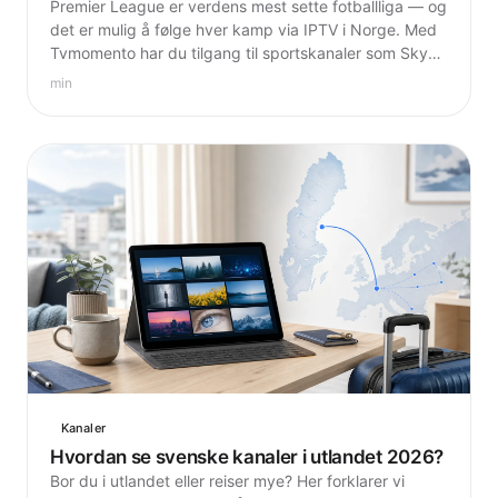
Premier League er verdens mest sette fotballliga — og
det er mulig å følge hver kamp via IPTV i Norge. Med
Tvmomento har du tilgang til sportskanaler som Sky
Sports og beIN Sports for 58 kr i måneden.
min
Kanaler
Hvordan se svenske kanaler i utlandet 2026?
Bor du i utlandet eller reiser mye? Her forklarer vi