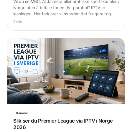
Vil du se MBC, Al Jazeera eller arabiske sportskanaler i
Norge uten å betale for en dyr parabol? IPTV er
løsningen. Her forklarer vi hvordan det fungerer og
hva det koster.
5 min
Kanaler
Slik ser du Premier League via IPTV i Norge
2026