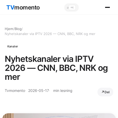
TV
momento
⌕
⌘K
Sök
Hjem
/
Blog
/
Nyhetskanaler via IPTV 2026 — CNN, BBC, NRK og mer
Kanaler
Nyhetskanaler via IPTV
2026 — CNN, BBC, NRK og
mer
Tvmomento
2026-05-17
min lesning
Del