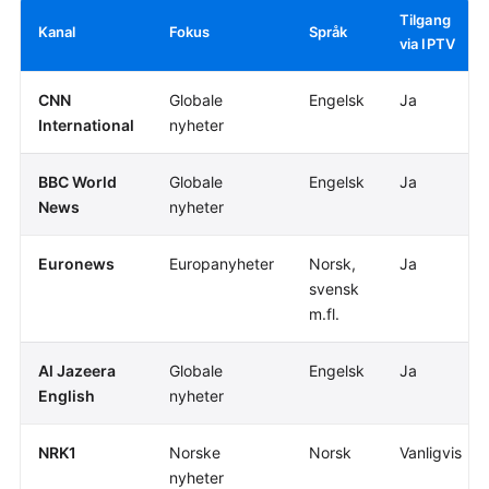
Tilgang
Kanal
Fokus
Språk
via IPTV
CNN
Globale
Engelsk
Ja
International
nyheter
BBC World
Globale
Engelsk
Ja
News
nyheter
Euronews
Europanyheter
Norsk,
Ja
svensk
m.fl.
Al Jazeera
Globale
Engelsk
Ja
English
nyheter
NRK1
Norske
Norsk
Vanligvis
nyheter