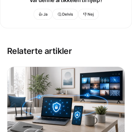
Var denne artikkelen til hjelp?
👍 Ja
🤔 Delvis
👎 Nej
Relaterte artikler