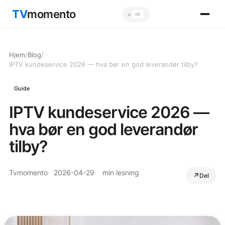
TV
momento
⌕
⌘K
Sök
Hjem
/
Blog
/
IPTV kundeservice 2026 — hva bør en god leverandør tilby?
Guide
IPTV kundeservice 2026 —
hva bør en god leverandør
tilby?
Tvmomento
2026-04-29
min lesning
Del