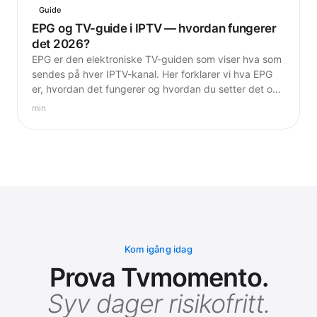
Guide
EPG og TV-guide i IPTV — hvordan fungerer
det 2026?
EPG er den elektroniske TV-guiden som viser hva som
sendes på hver IPTV-kanal. Her forklarer vi hva EPG
er, hvordan det fungerer og hvordan du setter det opp
i vanlige IPTV-apper.
min
Kom igång idag
Prova Tvmomento.
Syv dager risikofritt.