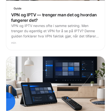
Guide
VPN og IPTV — trenger man det og hvordan
fungerer det?
VPN og IPTV nevnes ofte i samme setning. Men
trenger du egentlig et VPN for å se på IPTV? Denne
guiden forklarer hva VPN faktisk gjør, når det tilfører
verdi og hvordan du setter det opp hvis du velger det.
min