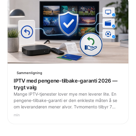
Sammenligning
IPTV med pengene-tilbake-garanti 2026 —
trygt valg
Mange IPTV-tjenester lover mye men leverer lite. En
pengene-tilbake-garanti er den enkleste måten å se
om leverandøren mener alvor. Tvmomento tilbyr 7
dagers garanti uten betingelser.
min