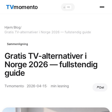
TV
momento
⌕
⌘K
Sök
Hjem
/
Blog
/
Gratis TV-alternativer i Norge 2026 — fullstendig guide
Sammenligning
Gratis TV-alternativer i
Norge 2026 — fullstendig
guide
Tvmomento
2026-04-15
min lesning
Del