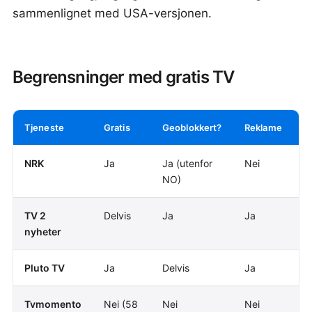
sammenlignet med USA-versjonen.
Begrensninger med gratis TV
Tjeneste
Gratis
Geoblokkert?
Reklame
L
NRK
Ja
Ja (utenfor
Nei
B
NO)
TV 2
Delvis
Ja
Ja
N
nyheter
Pluto TV
Ja
Delvis
Ja
B
Tvmomento
Nei (58
Nei
Nei
J