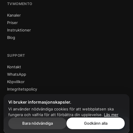
TVMOMENTO
Kanaler
Priser
Instruktioner
Blog
SUPPORT
Kontakt
WhatsApp
Köpvillkor
Integritetspolicy
Vi bruker informasjonskapsler.
Vi använder nödvändiga cookies för att webbplatsen ska
fungera och valfria för att förbättra din upplevelse.
Läs mer
© 2026 Tvmomento. Alla rättigheter förbehållna.
Prova Tvmomento
Bara nödvändiga
Godkänn alla
SE · NO
Välj plan →
7 dagar riskfritt