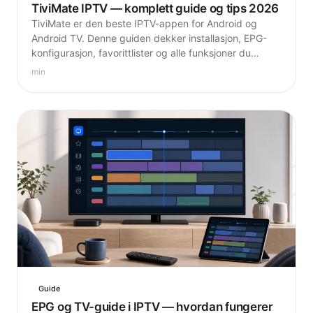
TiviMate IPTV — komplett guide og tips 2026
TiviMate er den beste IPTV-appen for Android og
Android TV. Denne guiden dekker installasjon, EPG-
konfigurasjon, favorittlister og alle funksjoner du
trenger å vite om.
min
Guide
EPG og TV-guide i IPTV — hvordan fungerer