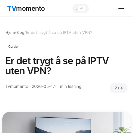
TV
momento
⌕
⌘K
Sök
Hjem
/
Blog
/
Er det trygt å se på IPTV uten VPN?
Guide
Er det trygt å se på IPTV
uten VPN?
Tvmomento
2026-05-17
min lesning
Del