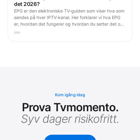
det 2026?
EPG er den elektroniske TV-guiden som viser hva som
sendes på hver IPTV-kanal. Her forklarer vi hva EPG
er, hvordan det fungerer og hvordan du setter det opp
i vanlige IPTV-apper.
min
Kom igång idag
Prova Tvmomento.
Syv dager risikofritt.