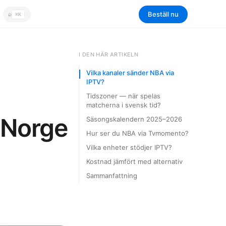
Beställ nu
⌕
⌘K
Sök
I DEN HÄR ARTIKELN
Vilka kanaler sänder NBA via
IPTV?
Tidszoner — när spelas
matcherna i svensk tid?
 Norge
Säsongskalendern 2025–2026
Hur ser du NBA via Tvmomento?
Vilka enheter stödjer IPTV?
Kostnad jämfört med alternativ
Sammanfattning