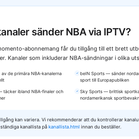
kanaler sänder NBA via IPTV?
momento-abonnemang får du tillgång till ett brett ut
er. Kanaler som inkluderar NBA-sändningar i olika ut
av de primära NBA-kanalerna
beIN Sports — sänder norda
llt
sport till Europapubliken
— täcker ibland NBA-finaler och
Sky Sports — brittisk sport
her
nordamerikansk sportbevak
illgång kan variera. Vi rekommenderar att du kontrollerar kanalu
llständiga kanallista på
kanallista.html
innan du beställer.