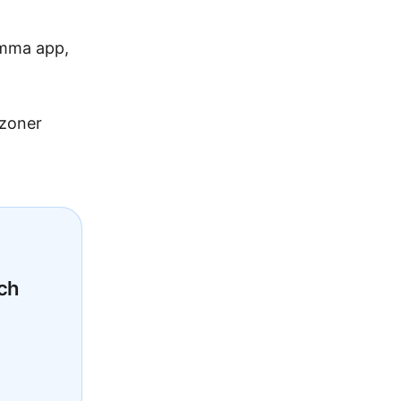
amma app,
szoner
ch