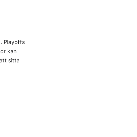
. Playoffs
bor kan
tt sitta