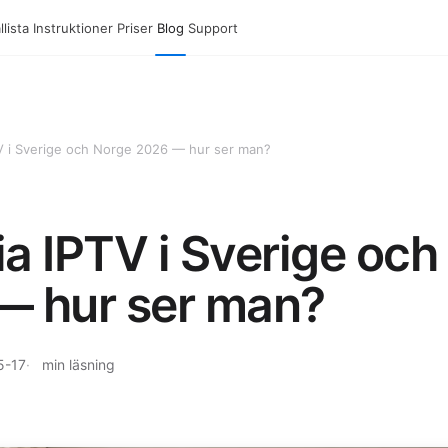
lista
Instruktioner
Priser
Blog
Support
V i Sverige och Norge 2026 — hur ser man?
a IPTV i Sverige och
— hur ser man?
5-17
min läsning