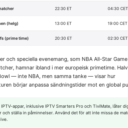
matcher
22:30 ET
04:30 CET
en (helg)
13:00 ET
19:00 CET
fs (prime time)
20:30 ET
02:30 CET
r och speciella evenemang, som NBA All-Star Game 
tcher, hamnar ibland i mer europeisk primetime. Halv
Bowl — inte NBA, men samma tanke — visar hur
turen börjar anpassa sändningstider mot en global pu
IPTV-appar, inklusive IPTV Smarters Pro och TiviMate, låter dig 
r och ställa in påminnelser. Använd det för att inte missa de ma
live.