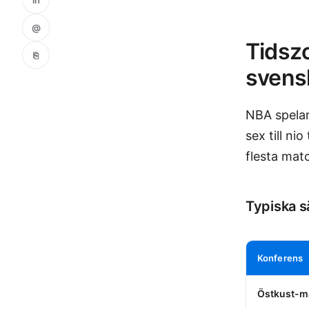
@
Tidsz
⎘
svensk
NBA spelar
sex till ni
flesta mat
Typiska s
Konferens
Östkust-m