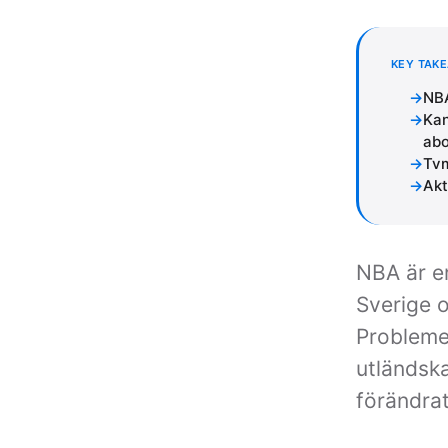
KEY TAK
NBA
Kan
ab
Tvm
Akt
NBA är en
Sverige 
Problemet
utländska
förändrat