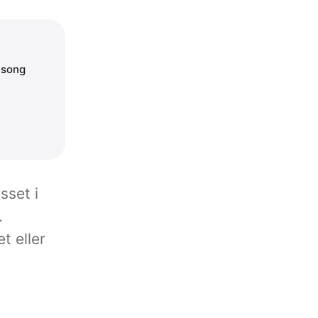
äsong
sset i
.
t eller