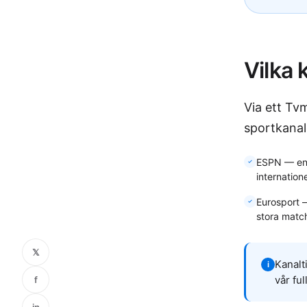
Vilka 
Via ett Tv
sportkanal
ESPN — en 
internatione
Eurosport 
stora matc
𝕏
Kanalt
i
vår fu
f
in