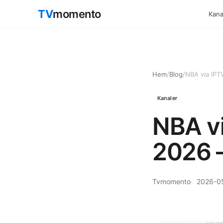
TV
momento
Kanal
Hem
/
Blog
/
NBA via IPT
Kanaler
NBA vi
2026 
Tvmomento
2026-0