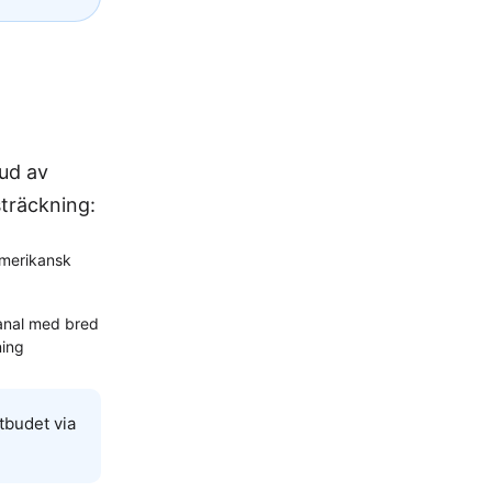
bud av
sträckning:
merikansk
kanal med bred
ning
tbudet via