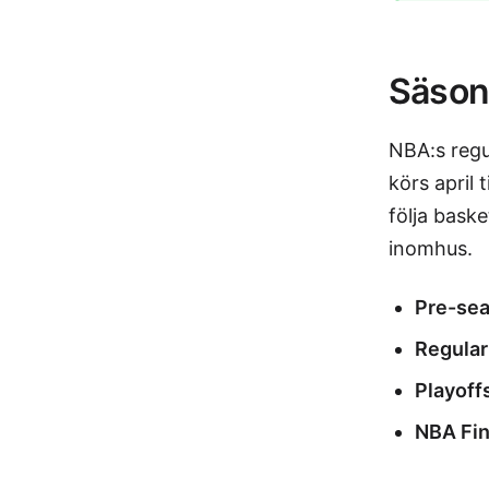
Säson
NBA:s regul
körs april 
följa baske
inomhus.
Pre-sea
Regular
Playoff
NBA Fin