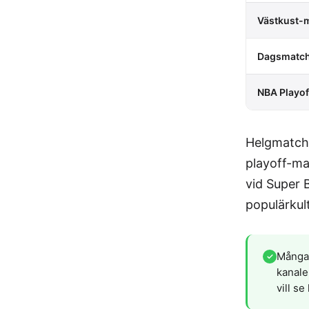
Västkust-
Dagsmatch
NBA Playof
Helgmatche
playoff-ma
vid Super 
populärkul
Många 
✓
kanale
vill se 