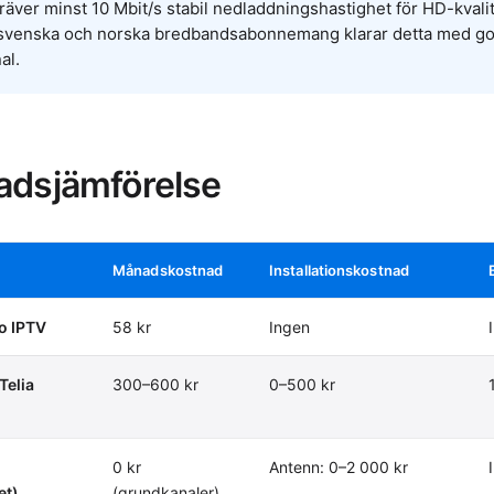
räver minst 10 Mbit/s stabil nedladdningshastighet för HD-kvali
 svenska och norska bredbandsabonnemang klarar detta med g
al.
adsjämförelse
Månadskostnad
Installationskostnad
o IPTV
58 kr
Ingen
Telia
300–600 kr
0–500 kr
0 kr
Antenn: 0–2 000 kr
et)
(grundkanaler)