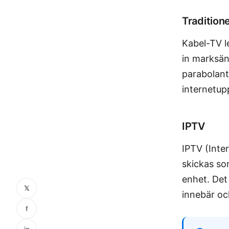
Traditione
Kabel-TV l
in marksänd
parabolant
internetup
IPTV
IPTV (Inte
skickas so
enhet. Det
𝕏
innebär oc
f
in