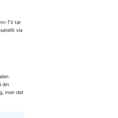
enn-TV tar
atellit via
alen
å din
ng, men det