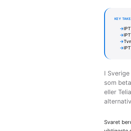
KEY TAK
IPT
IPT
Tvm
IPT
I Sverige
som beta
eller Teli
alternati
Svaret ber
viktigaste 