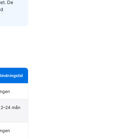
tet. De
od
Bindningstid
Ingen
12–24 mån
Ingen