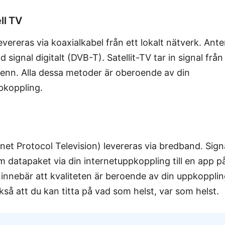
ll TV
evereras via koaxialkabel från ett lokalt nätverk. Ant
 signal digitalt (DVB-T). Satellit-TV tar in signal från s
enn. Alla dessa metoder är oberoende av din
pkoppling.
rnet Protocol Television) levereras via bredband. Sign
m datapaket via din internetuppkoppling till en app p
 innebär att kvaliteten är beroende av din uppkoppli
kså att du kan titta på vad som helst, var som helst.