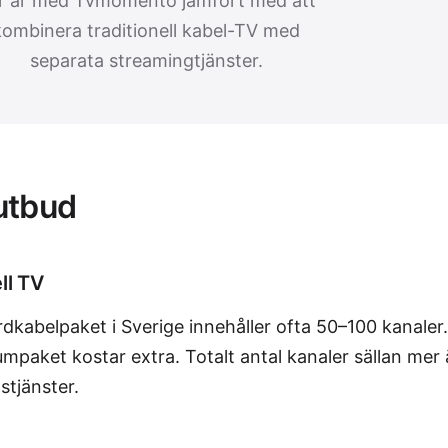
r år med Tvmomento jämfört med att
kombinera traditionell kabel-TV med
separata streamingtjänster.
utbud
ll TV
rdkabelpaket i Sverige innehåller ofta 50–100 kanaler
mpaket kostar extra. Totalt antal kanaler sällan mer
stjänster.