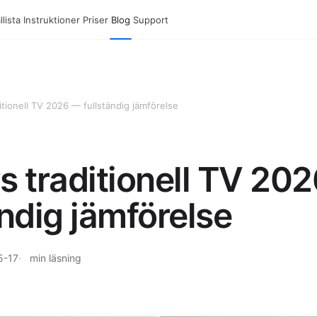
lista
Instruktioner
Priser
Blog
Support
itionell TV 2026 — fullständig jämförelse
s traditionell TV 20
ändig jämförelse
5-17
min läsning