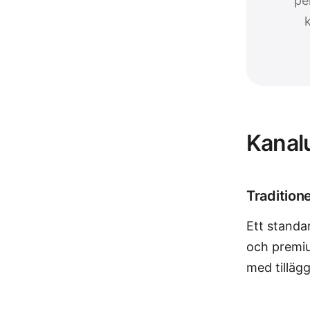
pe
Kanal
Traditione
Ett standa
och premiu
med tillägg