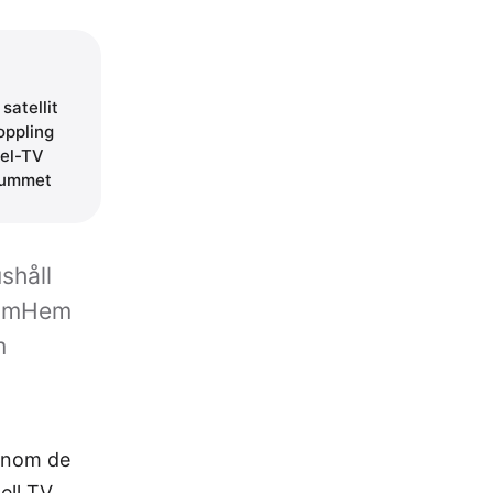
satellit
oppling
bel-TV
srummet
shåll
 ComHem
m
genom de
ell TV