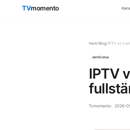
TV
momento
Kanal
Hem
/
Blog
/
IPTV vs trad
Jämförelse
IPTV v
fullst
Tvmomento
2026-0