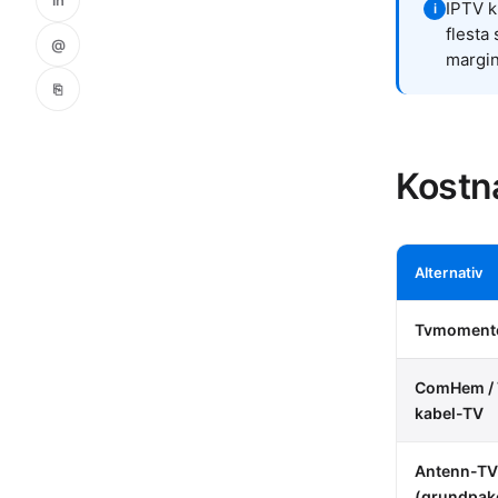
IPTV k
i
flesta
@
margin
⎘
Kostn
Alternativ
Tvmoment
ComHem / 
kabel-TV
Antenn-TV
(grundpak