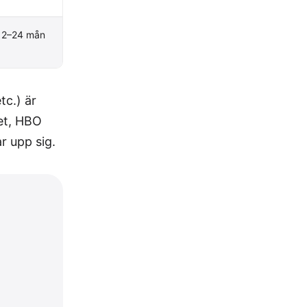
12–24 mån
c.) är
ket, HBO
r upp sig.