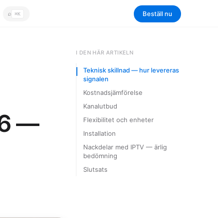
Beställ nu
⌕
⌘K
Sök
I DEN HÄR ARTIKELN
Teknisk skillnad — hur levereras
signalen
Kostnadsjämförelse
Kanalutbud
26 —
Flexibilitet och enheter
Installation
Nackdelar med IPTV — ärlig
bedömning
Slutsats