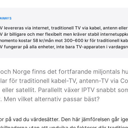
EAWAYS
V levereras via internet, traditionell TV via kabel, antenn eller 
V är billigare och mer flexibelt men kräver stabil internetuppk
omento kostar 58 kr/mån mot 300–600 kr för traditionell ka
V fungerar på alla enheter, inte bara TV-apparaten i vardag
 och Norge finns det fortfarande miljontals hu
lar för traditionell kabel-TV, antenn-TV via
a eller satellit. Parallellt växer IPTV snabbt so
v. Men vilket alternativ passar bäst?
or på vad du värdesätter. Den här jämförelsen går i
skillnaderna utan att undvika de faktorer där tradition