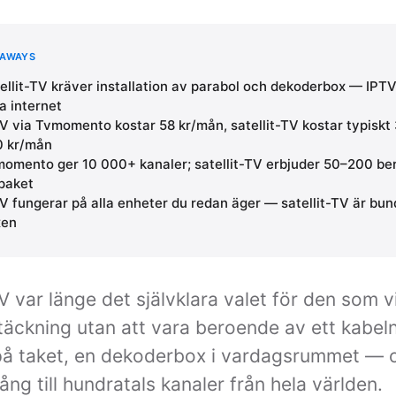
EAWAYS
ellit-TV kräver installation av parabol och dekoderbox — IPT
a internet
V via Tvmomento kostar 58 kr/mån, satellit-TV kostar typiskt
0 kr/mån
omento ger 10 000+ kanaler; satellit-TV erbjuder 50–200 b
paket
V fungerar på alla enheter du redan äger — satellit-TV är bund
xen
TV var länge det självklara valet för den som vi
äckning utan att vara beroende av ett kabeln
på taket, en dekoderbox i vardagsrummet — 
gång till hundratals kanaler från hela världen.