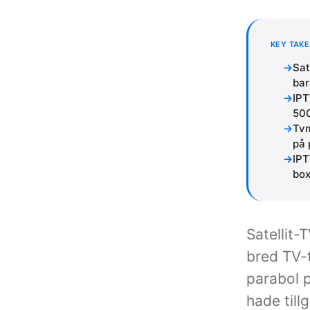
KEY TAK
Sat
bar
IPT
50
Tvm
på 
IPT
bo
Satellit-
bred TV-t
parabol 
hade till