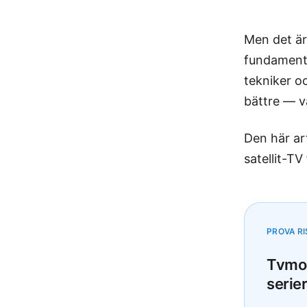
Men det är
fundamental
tekniker o
bättre — v
Den här ar
satellit-T
PROVA RI
Tvmom
serier