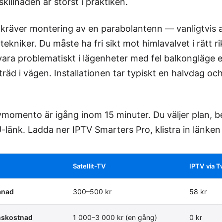
skillnaden är störst i praktiken.
V kräver montering av en parabolantenn — vanligtvis 
 tekniker. Du måste ha fri sikt mot himlavalvet i rätt ri
vara problematiskt i lägenheter med fel balkongläge el
räd i vägen. Installationen tar typiskt en halvdag oc
vmomento är igång inom 15 minuter. Du väljer plan, b
-länk. Ladda ner IPTV Smarters Pro, klistra in länken
Satellit-TV
IPTV via 
ånad
300–500 kr
58 kr
onskostnad
1 000–3 000 kr (en gång)
0 kr