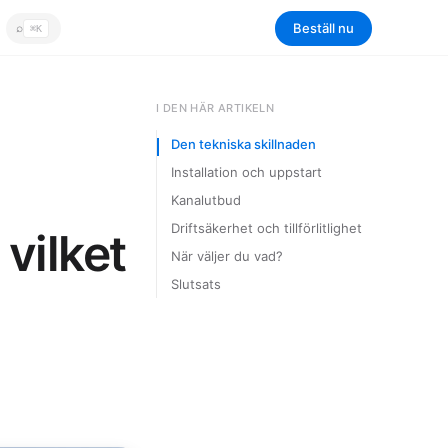
Beställ nu
⌕
⌘K
Sök
I DEN HÄR ARTIKELN
Den tekniska skillnaden
Installation och uppstart
Kanalutbud
Driftsäkerhet och tillförlitlighet
vilket
När väljer du vad?
Slutsats