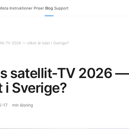
lista
Instruktioner
Priser
Blog
Support
llit-TV 2026 — vilket är bäst i Sverige?
s satellit-TV 2026 — 
t i Sverige?
5-17
min läsning