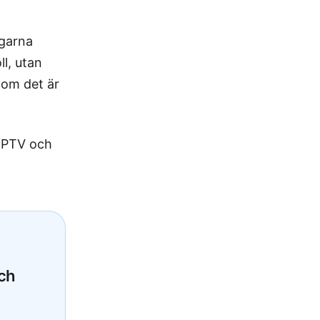
ngarna
ll, utan
 om det är
 IPTV och
ch