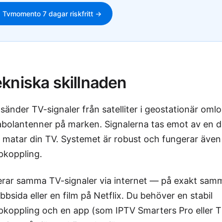
 Tvmomento 7 dagar riskfritt →
kniska skillnaden
V sänder TV-signaler från satelliter i geostationär om
arabolantenner på marken. Signalerna tas emot av en
matar din TV. Systemet är robust och fungerar även 
pkoppling.
erar samma TV-signaler via internet — på exakt sam
bsida eller en film på Netflix. Du behöver en stabil
pkoppling och en app (som IPTV Smarters Pro eller T