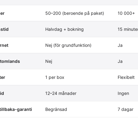
ler
50–200 (beroende på paket)
10 000+
nstid
Halvdag + bokning
15 minute
rnet
Nej (för grundfunktion)
Ja
utomlands
Nej
Ja
ter
1 per box
Flexibelt
id
12–24 månader
Ingen
illbaka-garanti
Begränsad
7 dagar