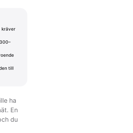
V kräver
 300–
eroende
en till
lle ha
ät. En
och du