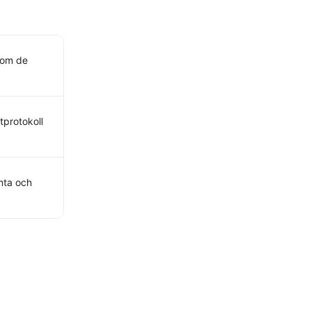
 som de
tprotokoll
mta och