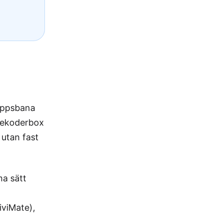
loppsbana
 dekoderbox
utan fast
ma sätt
iviMate),