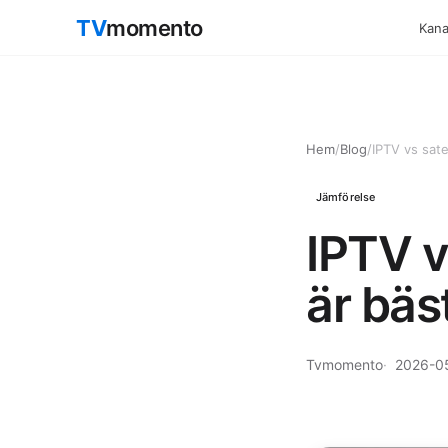
TV
momento
Kanal
Hem
/
Blog
/
IPTV vs sate
Jämförelse
IPTV v
är bäs
Tvmomento
2026-0