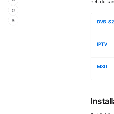
och du kan 
@
⎘
DVB-S2
IPTV
M3U
Instal