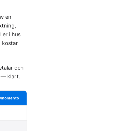
av en
ktning,
ler i hus
h kostar
etalar och
 — klart.
Tvmomento