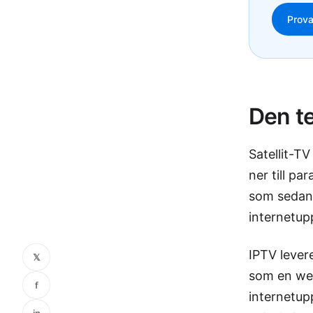
Prova
Den te
Satellit-T
ner till p
som sedan 
internetup
IPTV lever
𝕏
som en web
f
internetup
in