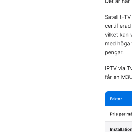
Det är här 
Satellit-T
certifierad
vilket kan 
med höga t
pengar.
IPTV via T
får en M3U
Faktor
Pris per m
Installati