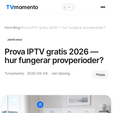
TV
momento
⌕
⌘K
Sök
Hem
/
Blog
/
Prova IPTV gratis 2026 — hur fungerar provperioder?
Jämförelse
Prova IPTV gratis 2026 —
hur fungerar provperioder?
Tvmomento
2026-05-04
min läsning
Dela