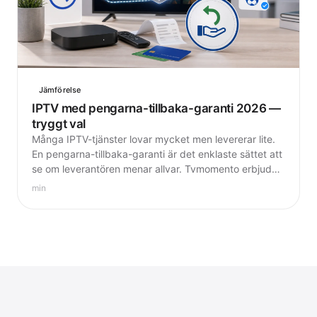
Jämförelse
IPTV med pengarna-tillbaka-garanti 2026 —
tryggt val
Många IPTV-tjänster lovar mycket men levererar lite.
En pengarna-tillbaka-garanti är det enklaste sättet att
se om leverantören menar allvar. Tvmomento erbjuder
7 dagars garanti utan villkor.
min