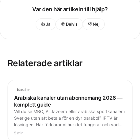
Var den här artikeln till hjälp?
👍 Ja
🤔 Delvis
👎 Nej
Relaterade artiklar
Kanaler
Arabiska kanaler utan abonnemang 2026 —
komplett guide
Vill du se MBC, Al Jazeera eller arabiska sportkanaler i
Sverige utan att betala för en dyr parabol? IPTV är
lösningen. Här förklarar vi hur det fungerar och vad
det kostar.
5 min