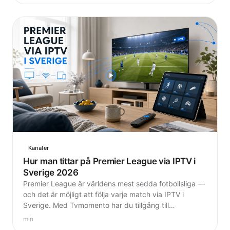
Kanaler
Hur man tittar på Premier League via IPTV i
Sverige 2026
Premier League är världens mest sedda fotbollsliga —
och det är möjligt att följa varje match via IPTV i
Sverige. Med Tvmomento har du tillgång till
sportkanaler som Sky Sports och beIN Sports för 58
min
kr i månaden.