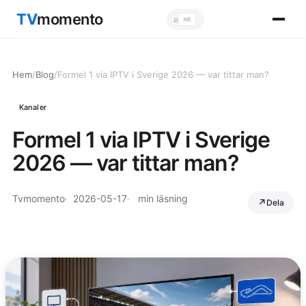
TV
momento
⌕
⌘K
Sök
Hem
/
Blog
/
Formel 1 via IPTV i Sverige 2026 — var tittar man?
Kanaler
Formel 1 via IPTV i Sverige
2026 — var tittar man?
Tvmomento
2026-05-17
min läsning
Dela