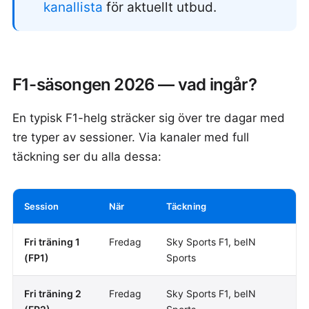
kanallista
för aktuellt utbud.
F1-säsongen 2026 — vad ingår?
En typisk F1-helg sträcker sig över tre dagar med
tre typer av sessioner. Via kanaler med full
täckning ser du alla dessa:
Session
När
Täckning
Fri träning 1
Fredag
Sky Sports F1, beIN
(FP1)
Sports
Fri träning 2
Fredag
Sky Sports F1, beIN