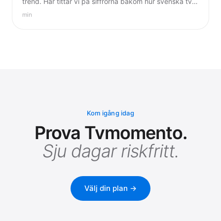
trend. Här tittar vi på siffrorna bakom hur svenska tv-
vanor förändras 2026.
min
Kom igång idag
Prova Tvmomento.
Sju dagar riskfritt.
Välj din plan →