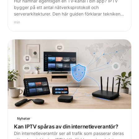
Hur hamnar egentligen en TV-kanal i din app? IPTV
bygger på ett antal nätverksprotokoll och
serverarkitekturer. Den här guiden förklarar tekniken
bakom — utan onödig jargong.
min
Nyheter
Kan IPTV spåras av din internetleverantör?
Din internetleverantör ser all trafik som passerar deras