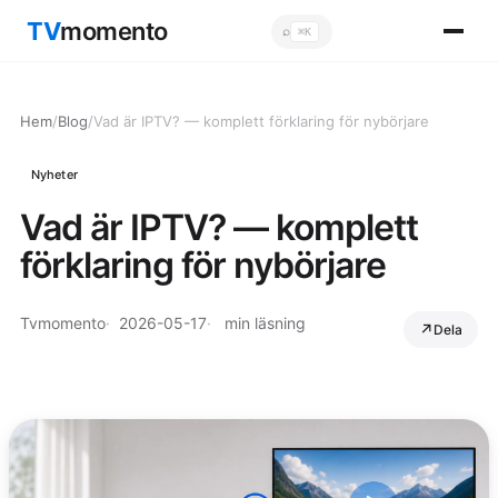
TV
momento
⌕
⌘K
Sök
Hem
/
Blog
/
Vad är IPTV? — komplett förklaring för nybörjare
Nyheter
Vad är IPTV? — komplett
förklaring för nybörjare
Tvmomento
2026-05-17
min läsning
Dela