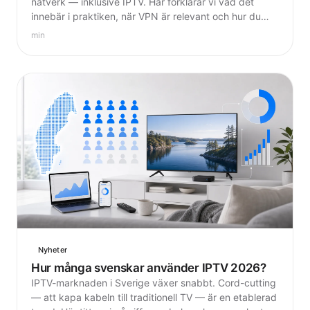
nätverk — inklusive IPTV. Här förklarar vi vad det
innebär i praktiken, när VPN är relevant och hur du
tänker rätt kring din integritet online.
min
Nyheter
Hur många svenskar använder IPTV 2026?
IPTV-marknaden i Sverige växer snabbt. Cord-cutting
— att kapa kabeln till traditionell TV — är en etablerad