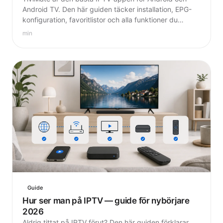
Android TV. Den här guiden täcker installation, EPG-
konfiguration, favoritlistor och alla funktioner du
behöver känna till.
min
Guide
Hur ser man på IPTV — guide för nybörjare
2026
Aldrig tittat på IPTV förut? Den här guiden förklarar