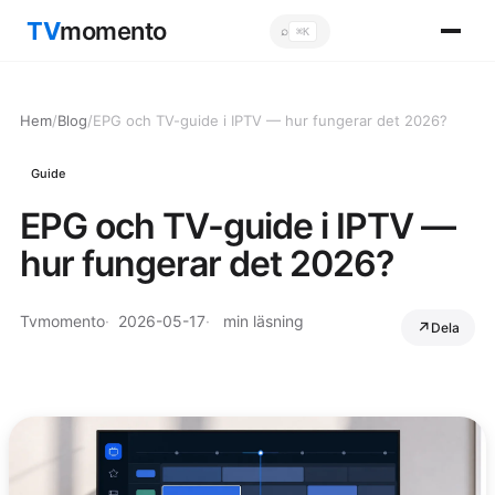
TV
momento
⌕
⌘K
Sök
Hem
/
Blog
/
EPG och TV-guide i IPTV — hur fungerar det 2026?
Guide
EPG och TV-guide i IPTV —
hur fungerar det 2026?
Tvmomento
2026-05-17
min läsning
Dela